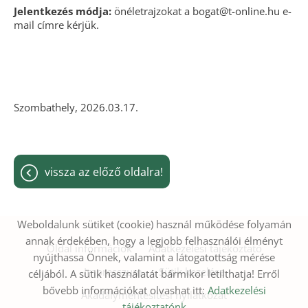
Jelentkezés módja:
önéletrajzokat a bogat@t-online.hu e-
mail címre kérjük.
Szombathely, 2026.03.17.
vissza az előző oldalra!
Weboldalunk sütiket (cookie) használ működése folyamán
annak érdekében, hogy a legjobb felhasználói élményt
Oldal információk
Adatkezelési tájékoztató
nyújthassa Önnek, valamint a látogatottság mérése
Impresszum
Sütik kezelése
céljából. A sütik használatát bármikor letilthatja! Erről
bővebb információkat olvashat itt:
Adatkezelési
Akadálymentesítési nyilatkozat
tájékoztatónk