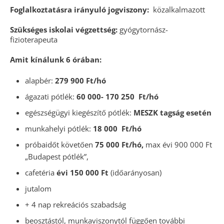
Foglalkoztatásra irányuló jogviszony:
közalkalmazott
Szükséges iskolai végzettség:
gyógytornász-
fizioterapeuta
Amit kínálunk 6 órában:
alapbér:
279 900 Ft/hó
ágazati pótlék:
60 000- 170 250
Ft/hó
egészségügyi kiegészítő pótlék:
MESZK tagság esetén
munkahelyi pótlék:
18 000
Ft/hó
próbaidőt követően
75 000 Ft/hó,
max évi 900 000 Ft
„Budapest pótlék”,
cafetéria
évi 150 000 Ft
(időarányosan)
jutalom
+ 4 nap rekreációs szabadság
beosztástól, munkaviszonytól függően további