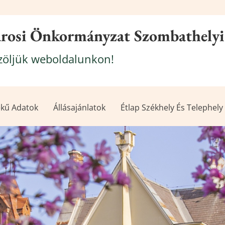
árosi Önkormányzat Szombathelyi
öljük weboldalunkon!
kű Adatok
Állásajánlatok
Étlap Székhely És Telephely