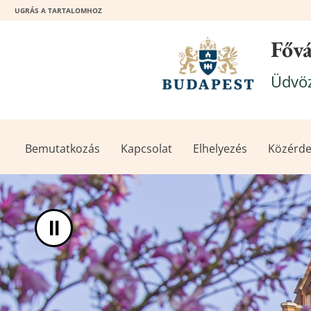
UGRÁS A TARTALOMHOZ
Főv
Üdvöz
Bemutatkozás
Kapcsolat
Elhelyezés
Közérde
II