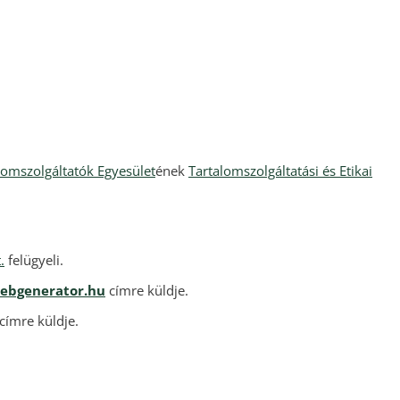
lomszolgáltatók Egyesület
ének
Tartalomszolgáltatási és Etikai
.
felügyeli.
webgenerator.hu
címre küldje.
címre küldje.