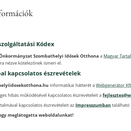
nformációk
zolgáltatási Kódex
 Önkormányzat Szombathelyi Idősek Otthona
a
Magyar Tarta
ra nézve kötelezőnek ismeri el.
al kapcsolatos észrevételek
elyiidosekotthona.hu
informatikai hátterét a
Webgenerátor Kft
leges hibás működésével kapcsolatos észrevételeit a
fejlesztes@
talmával kapcsolatos észrevételeit az
Impresszumban
található 
ogy meglátogatta weboldalunkat!