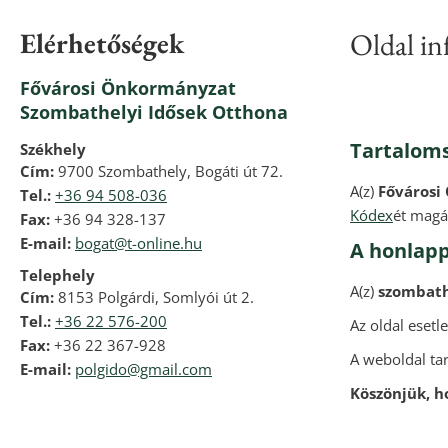
Elérhetőségek
Oldal i
Fővárosi Önkormányzat
Szombathelyi Idősek Otthona
Tartaloms
Székhely
Cím:
9700 Szombathely, Bogáti út 72.
A(z)
Fővárosi
Tel.:
+36 94 508-036
Kódex
ét magá
Fax:
+36 94 328-137
E-mail:
bogat@t-online.hu
A honlapp
Telephely
A(z)
szombath
Cím:
8153 Polgárdi, Somlyói út 2.
Tel.:
+36 22 576-200
Az oldal eset
Fax:
+36 22 367-928
A weboldal tar
E-mail:
polgido@gmail.com
Köszönjük, h