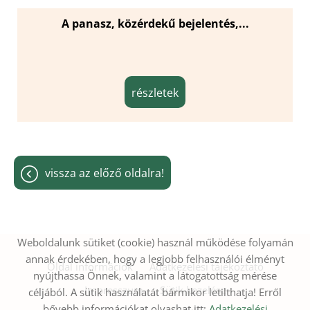
A panasz, közérdekű bejelentés,...
részletek
vissza az előző oldalra!
Weboldalunk sütiket (cookie) használ működése folyamán
annak érdekében, hogy a legjobb felhasználói élményt
Oldal információk
Adatkezelési tájékoztató
nyújthassa Önnek, valamint a látogatottság mérése
Impresszum
Sütik kezelése
céljából. A sütik használatát bármikor letilthatja! Erről
bővebb információkat olvashat itt:
Adatkezelési